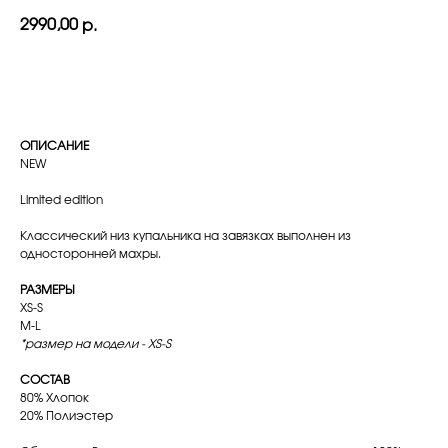
2990,00
р.
в корзину
ОПИСАНИЕ
NEW
Limited edition
Классический низ купальника на завязках выполнен из
односторонней махры.
РАЗМЕРЫ
XS-S
M-L
*размер на модели - XS-S
СОСТАВ
80% Хлопок
20% Полиэстер