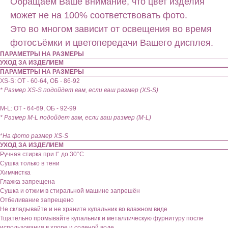
Обращаем Ваше внимание, что цвет изделия
может не на 100% соответствовать фото.
Это во многом зависит от освещения во время
фотосъёмки и цветопередачи Вашего дисплея.
ПАРАМЕТРЫ НА РАЗМЕРЫ
УХОД ЗА ИЗДЕЛИЕМ
ПАРАМЕТРЫ НА РАЗМЕРЫ
XS-S: ОТ - 60-64, ОБ - 86-92
* Размер XS-S подойдет вам, если ваш размер (XS-S)
М-L: ОТ - 64-69, ОБ - 92-99
* Размер М-L подойдет вам, если ваш размер (M-L)
*
На фото размер XS-S
УХОД ЗА ИЗДЕЛИЕМ
Ручная стирка при t° до 30°C
Сушка только в тени
Химчистка
Глажка запрещена
Сушка и отжим в стиральной машине запрешён
Отбеливание запрещено
Не складывайте и не храните купальник во влажном виде
Тщательно промывайте купальник и металлическую фурнитуру после
использования в хлоре и соленой воде