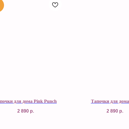
почки для дома Pink Punch
Тапочки для дома
2 890
р.
2 890
р.