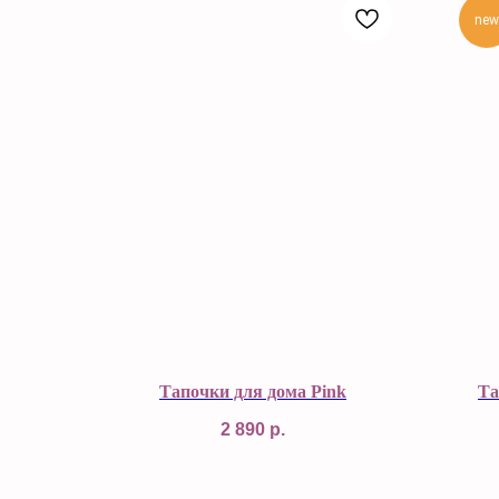
new
Тапочки для дома Pink
Та
2 890
р.