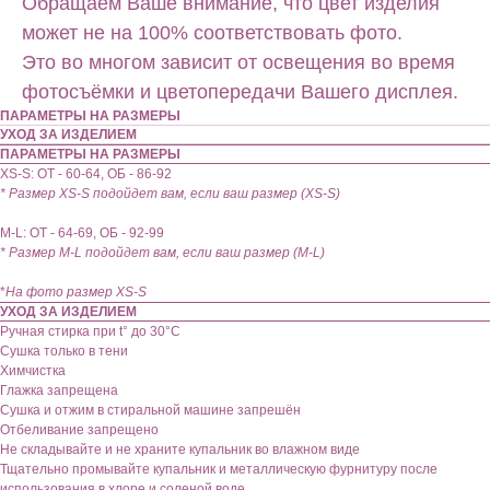
Обращаем Ваше внимание, что цвет изделия
может не на 100% соответствовать фото.
Это во многом зависит от освещения во время
фотосъёмки и цветопередачи Вашего дисплея.
ПАРАМЕТРЫ НА РАЗМЕРЫ
УХОД ЗА ИЗДЕЛИЕМ
ПАРАМЕТРЫ НА РАЗМЕРЫ
XS-S: ОТ - 60-64, ОБ - 86-92
* Размер XS-S подойдет вам, если ваш размер (XS-S)
М-L: ОТ - 64-69, ОБ - 92-99
* Размер М-L подойдет вам, если ваш размер (M-L)
*
На фото размер XS-S
УХОД ЗА ИЗДЕЛИЕМ
Ручная стирка при t° до 30°C
Сушка только в тени
Химчистка
Глажка запрещена
Сушка и отжим в стиральной машине запрешён
Отбеливание запрещено
Не складывайте и не храните купальник во влажном виде
Тщательно промывайте купальник и металлическую фурнитуру после
использования в хлоре и соленой воде